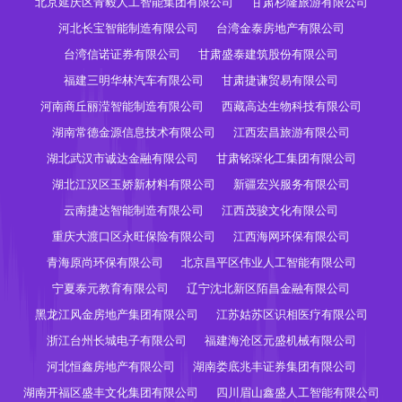
北京延庆区青毅人工智能集团有限公司
甘肃杉隆旅游有限公司
河北长宝智能制造有限公司
台湾金泰房地产有限公司
台湾信诺证券有限公司
甘肃盛泰建筑股份有限公司
福建三明华林汽车有限公司
甘肃捷谦贸易有限公司
河南商丘丽滢智能制造有限公司
西藏高达生物科技有限公司
湖南常德金源信息技术有限公司
江西宏昌旅游有限公司
湖北武汉市诚达金融有限公司
甘肃铭琛化工集团有限公司
湖北江汉区玉娇新材料有限公司
新疆宏兴服务有限公司
云南捷达智能制造有限公司
江西茂骏文化有限公司
重庆大渡口区永旺保险有限公司
江西海网环保有限公司
青海原尚环保有限公司
北京昌平区伟业人工智能有限公司
宁夏泰元教育有限公司
辽宁沈北新区陌昌金融有限公司
黑龙江风金房地产集团有限公司
江苏姑苏区识相医疗有限公司
浙江台州长城电子有限公司
福建海沧区元盛机械有限公司
河北恒鑫房地产有限公司
湖南娄底兆丰证券集团有限公司
湖南开福区盛丰文化集团有限公司
四川眉山鑫盛人工智能有限公司