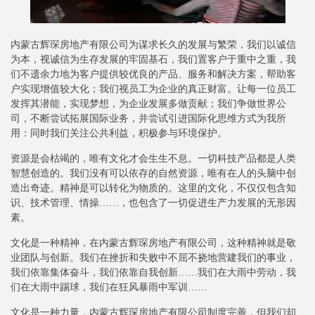
内蒙古辉琛房地产有限公司为谋求长久的发展与繁荣，我们以诚信
为本，视诚信为生存发展的牢固基石，我们置客户于重中之重，我
们不遗余力地为客户提供较优良的产品、服务和解决方案，帮助客
户实现增值较大化；我们视员工为企业的真正财富。让每一位员工
发挥其潜能，实现梦想，为企业发展多做贡献；我们争做世界公
司，不断尝试拓展国际业务，并尝试引进国际化思维方式为我所
用：同时我们关注公共利益，积极参与环境保护。
资源是会枯竭的，唯有文化才会生生不息。一切科技产品都是人类
智慧创造的。我们没有可以依存的自然资源，唯有在人的头脑中创
造出奇迹。精神是可以转化为物质的。这里的文化，不仅仅包含知
识、技术管理、情操……，也包含了一切促进生产力发展的无形因
素。
文化是一种精神，在内蒙古辉琛房地产有限公司，这种精神就是敬
业团队与创新。我们在挫折和失败中不屈不挠地营建我们的事业，
我们依靠集体奋斗，我们依靠自我创新……我们在大雨中劳动，我
们在大雨中踢球，我们在狂风暴雨中军训……
文化是一种力量，内蒙古辉琛房地产有限公司制度完善，但我们却